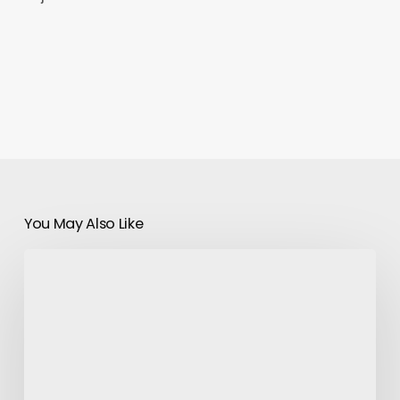
You May Also Like
Projekt
domu
energooszczędnego
–
czym
jest?