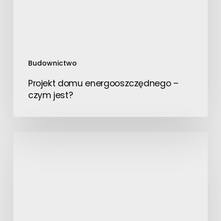
Budownictwo
Projekt domu energooszczędnego –
czym jest?
Jak
z
pomocą
agencji
marketingowej
zwiększyć
widoczność
firmy