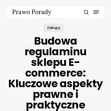
Skip
to
Menu
Prawo Porady
main
search
content
Zakupy
Budowa
regulaminu
sklepu E-
commerce:
Kluczowe aspekty
prawne i
praktyczne